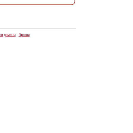
ся домены
·
Прокси