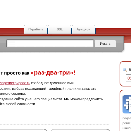
IT-работа
SSL
Аукцион
W
«раз-два-три»!
т просто как
зарегистрировать
свободное доменное имя.
остинг, выбрав подходящий тарифный план или заказать
енного сервера.
оздание сайта у нашего специалиста. Мы можем предложить
йта любой сложности.
пода
регис
шанс