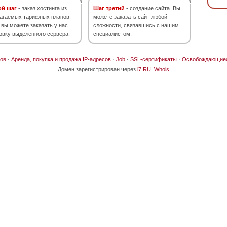
ой шаг
- заказ хостинга из
Шаг третий
- создание сайта. Вы
агаемых тарифных планов.
можете заказать сайт любой
 вы можете заказать у нас
сложности, связавшись с нашим
овку выделенного сервера.
специалистом.
ов
·
Аренда, покупка и продажа IP-адресов
·
Job
·
SSL-сертификаты
·
Освобождающие
Домен зарегистрирован через
i7.RU
.
Whois