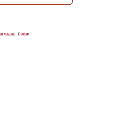
ся домены
·
Прокси