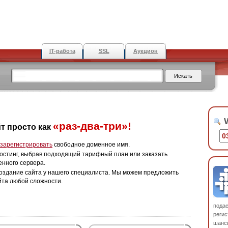
IT-работа
SSL
Аукцион
W
«раз-два-три»!
т просто как
зарегистрировать
свободное доменное имя.
остинг, выбрав подходящий тарифный план или заказать
енного сервера.
оздание сайта у нашего специалиста. Мы можем предложить
йта любой сложности.
пода
регис
шанс