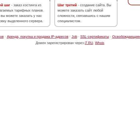
ой шаг
- заказ хостинга из
Шаг третий
- создание сайта. Вы
агаемых тарифных планов.
можете заказать сайт любой
 вы можете заказать у нас
сложности, связавшись с нашим
овку выделенного сервера.
специалистом.
ов
·
Аренда, покупка и продажа IP-адресов
·
Job
·
SSL-сертификаты
·
Освобождающие
Домен зарегистрирован через
i7.RU
.
Whois