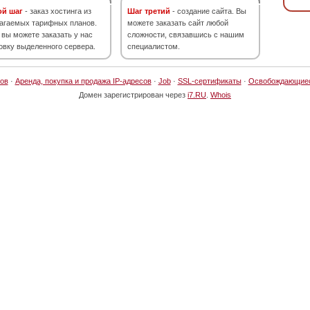
ой шаг
- заказ хостинга из
Шаг третий
- создание сайта. Вы
агаемых тарифных планов.
можете заказать сайт любой
 вы можете заказать у нас
сложности, связавшись с нашим
овку выделенного сервера.
специалистом.
ов
·
Аренда, покупка и продажа IP-адресов
·
Job
·
SSL-сертификаты
·
Освобождающие
Домен зарегистрирован через
i7.RU
.
Whois