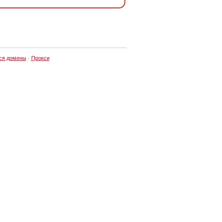
ся домены
·
Прокси