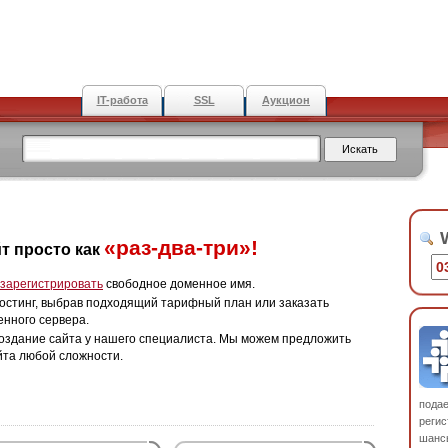
IT-работа
SSL
Аукцион
W
«раз-два-три»!
т просто как
зарегистрировать
свободное доменное имя.
остинг, выбрав подходящий тарифный план или заказать
енного сервера.
оздание сайта у нашего специалиста. Мы можем предложить
йта любой сложности.
пода
регис
шанс