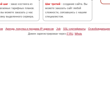
ой шаг
- заказ хостинга из
Шаг третий
- создание сайта. Вы
агаемых тарифных планов.
можете заказать сайт любой
 вы можете заказать у нас
сложности, связавшись с нашим
овку выделенного сервера.
специалистом.
ов
·
Аренда, покупка и продажа IP-адресов
·
Job
·
SSL-сертификаты
·
Освобождающие
Домен зарегистрирован через
i7.RU
.
Whois