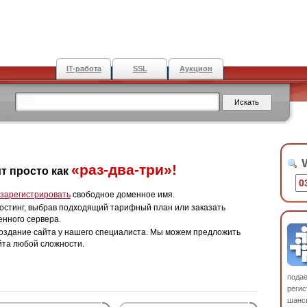
IT-работа
SSL
Аукцион
W
«раз-два-три»!
т просто как
зарегистрировать
свободное доменное имя.
остинг, выбрав подходящий тарифный план или заказать
енного сервера.
оздание сайта у нашего специалиста. Мы можем предложить
йта любой сложности.
пода
регис
шанс