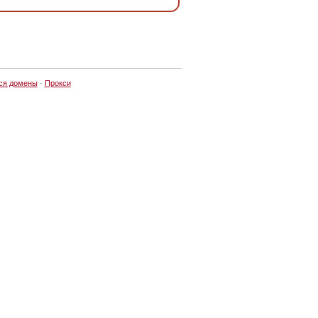
ся домены
·
Прокси