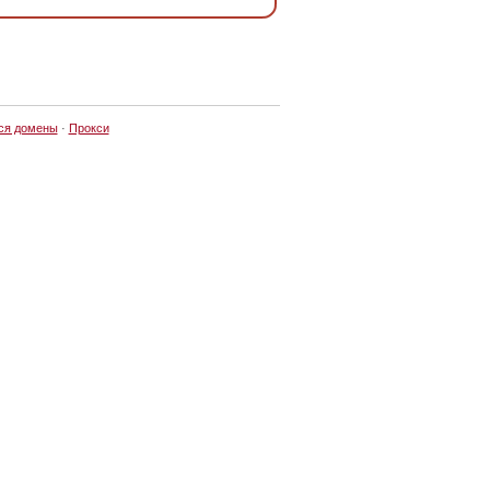
ся домены
·
Прокси