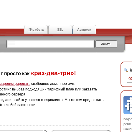
IT-работа
SSL
Аукцион
W
«раз-два-три»!
т просто как
зарегистрировать
свободное доменное имя.
остинг, выбрав подходящий тарифный план или заказать
енного сервера.
оздание сайта у нашего специалиста. Мы можем предложить
йта любой сложности.
пода
регис
шанс