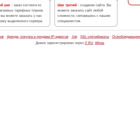
ой шаг
- заказ хостинга из
Шаг третий
- создание сайта. Вы
агаемых тарифных планов.
можете заказать сайт любой
 вы можете заказать у нас
сложности, связавшись с нашим
овку выделенного сервера.
специалистом.
ов
·
Аренда, покупка и продажа IP-адресов
·
Job
·
SSL-сертификаты
·
Освобождающие
Домен зарегистрирован через
i7.RU
.
Whois