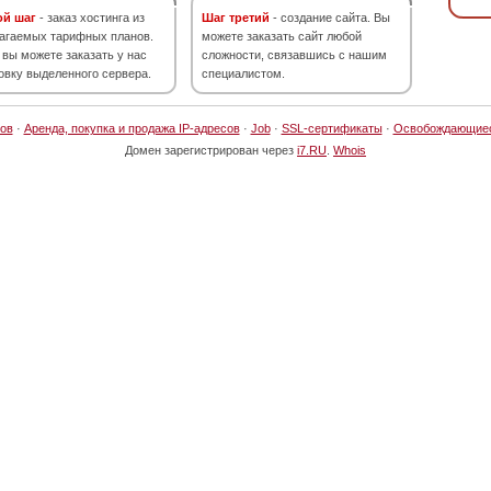
ой шаг
- заказ хостинга из
Шаг третий
- создание сайта. Вы
агаемых тарифных планов.
можете заказать сайт любой
 вы можете заказать у нас
сложности, связавшись с нашим
овку выделенного сервера.
специалистом.
ов
·
Аренда, покупка и продажа IP-адресов
·
Job
·
SSL-сертификаты
·
Освобождающие
Домен зарегистрирован через
i7.RU
.
Whois