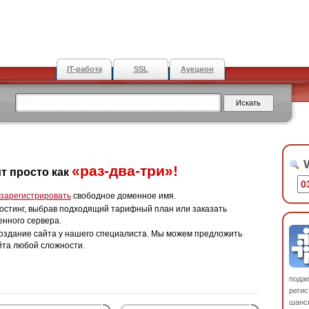
IT-работа
SSL
Аукцион
W
«раз-два-три»!
т просто как
зарегистрировать
свободное доменное имя.
остинг, выбрав подходящий тарифный план или заказать
енного сервера.
оздание сайта у нашего специалиста. Мы можем предложить
йта любой сложности.
пода
регис
шанс