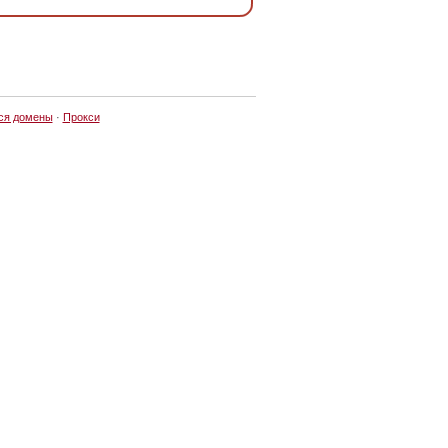
ся домены
·
Прокси