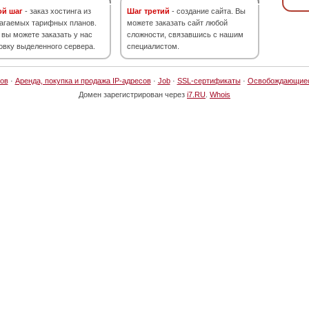
ой шаг
- заказ хостинга из
Шаг третий
- создание сайта. Вы
агаемых тарифных планов.
можете заказать сайт любой
 вы можете заказать у нас
сложности, связавшись с нашим
овку выделенного сервера.
специалистом.
ов
·
Аренда, покупка и продажа IP-адресов
·
Job
·
SSL-сертификаты
·
Освобождающие
Домен зарегистрирован через
i7.RU
.
Whois