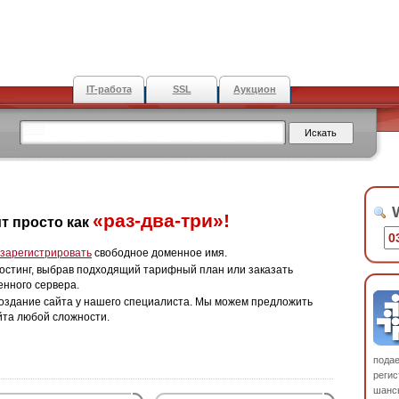
IT-работа
SSL
Аукцион
W
«раз-два-три»!
т просто как
зарегистрировать
свободное доменное имя.
остинг, выбрав подходящий тарифный план или заказать
енного сервера.
оздание сайта у нашего специалиста. Мы можем предложить
йта любой сложности.
пода
регис
шанс