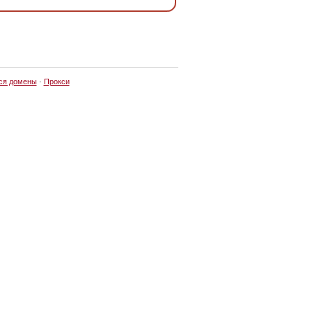
ся домены
·
Прокси